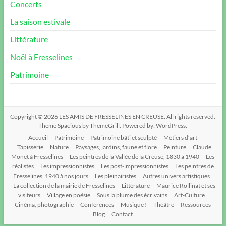
Concerts
La saison estivale
Littérature
Noël à Fresselines
Patrimoine
Copyright © 2026
LES AMIS DE FRESSELINES EN CREUSE
. All rights reserved.
Theme
Spacious
by ThemeGrill. Powered by:
WordPress
.
Accueil
Patrimoine
Patrimoine bâti et sculpté
Métiers d’art
Tapisserie
Nature
Paysages, jardins, faune et flore
Peinture
Claude
Monet à Fresselines
Les peintres de la Vallée de la Creuse, 1830 à 1940
Les
réalistes
Les impressionnistes
Les post-impressionnistes
Les peintres de
Fresselines, 1940 à nos jours
Les pleinairistes
Autres univers artistiques
La collection de la mairie de Fresselines
Littérature
Maurice Rollinat et ses
visiteurs
Village en poésie
Sous la plume des écrivains
Art-Culture
Cinéma, photographie
Conférences
Musique !
Théâtre
Ressources
Blog
Contact