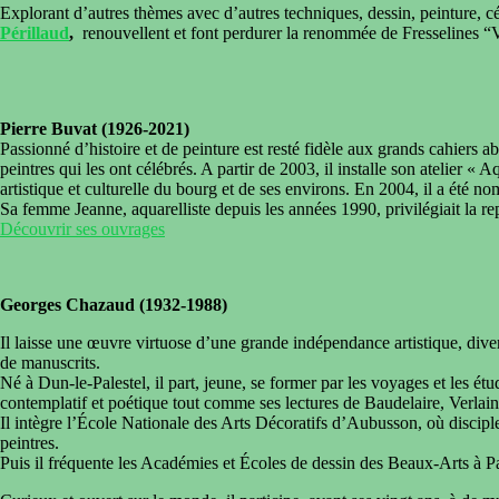
Explorant d’autres thèmes avec d’autres techniques, dessin, peinture, c
Périllaud
,
renouvellent et font perdurer la renommée de Fresselines “Vi
Pierre Buvat (1926-2021)
Passionné d’histoire et de peinture est resté fidèle aux grands cahiers ab
peintres qui les ont célébrés. A partir de 2003, il installe son atelier « A
artistique et culturelle du bourg et de ses environs. En 2004, il a été n
Sa femme Jeanne, aquarelliste depuis les années 1990, privilégiait la rep
Découvrir ses ouvrages
Georges Chazaud (1932-1988)
Il laisse une œuvre virtuose d’une grande indépendance artistique, diversif
de manuscrits.
Né à Dun-le-Palestel, il part, jeune, se former par les voyages et les ét
contemplatif et poétique tout comme ses lectures de Baudelaire, Verl
Il intègre l’École Nationale des Arts Décoratifs d’Aubusson, où disciple
peintres.
Puis il fréquente les Académies et Écoles de dessin des Beaux-Arts à Pa