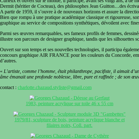
Curieux et ouvert sur le monde, il participe, avant ses vingt ans, à de 
Dermit (héritier de Cocteau), des philosophes Jean Guitton…des écriva
A partir de 1959, il s’ouvre à de nouveaux horizons et assure la directio
Bien que rompu à une pratique académique classique et rigoureuse, son œ
graphique au service de compositions synthétiques, dévoilent avec finesse
Parmi ses œuvres remarquables, ses fameux profils de femmes, dessinés o
illustre son parcours de designer graphique, tandis que les silhouettes sc
Ouvert sur son temps et ses nouvelles technologies, il participa égale
concours graphique AIR FRANCE pour les couleurs du Concorde, emballa
d’autres.
«
L’artiste, comme l’homme, était philanthrope, pacifiste, il aimait d’
âme émanait une profonde noblesse, libre, pure et raffinée ; de son œu
contact :
charlotte.chazaud.styliste@gmail.com
1983, peinture acrylique sur toile 46 x 55 cm
1979/81, sculpture de bois, peinture acrylique blanche et
filaires noirs, Coll. part.