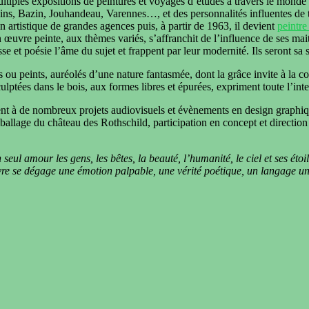
multiples expositions de peintures et voyages d’études à travers le mond
ins, Bazin, Jouhandeau, Varennes…, et des personnalités influentes de 
n artistique de grandes agences puis, à partir de 1963, il devient
peintre
uvre peinte, aux thèmes variés, s’affranchit de l’influence de ses mait
 et poésie l’âme du sujet et frappent par leur modernité. Ils seront sa si
u peints, auréolés d’une nature fantasmée, dont la grâce invite à la co
ulptées dans le bois, aux formes libres et épurées, expriment toute l’inten
ment à de nombreux projets audiovisuels et évènements en design graphi
ge du château des Rothschild, participation en concept et direction a
un seul amour les gens,
les bêtes, la beauté, l’humanité, le ciel et ses étoi
vre se dégage une émotion palpable, une vérité poétique, un langage un