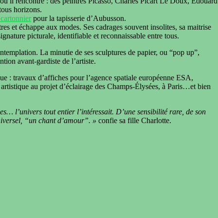
e où il rencontre : des peintres Picasso, Charles Picart Le Doux, Edouard
tous horizons.
 cartonnier
pour la tapisserie d’Aubusson.
res et échappe aux modes. Ses cadrages souvent insolites, sa maitrise
gnature picturale, identifiable et reconnaissable entre tous.
ntemplation. La minutie de ses sculptures de papier, ou “pop up”,
tion avant-gardiste de l’artiste.
que : travaux d’affiches pour l’agence spatiale européenne ESA,
rtistique au projet d’éclairage des Champs-Élysées, à Paris…et bien
les… l’univers tout entier l’intéressait.
D’une sensibilité rare, de son
iversel,
“un chant d’amour”. »
confie sa fille Charlotte.