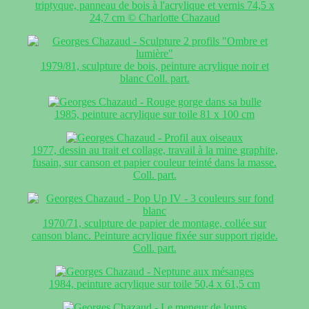
triptyque, panneau de bois à l'acrylique et vernis 74,5 x
24,7 cm © Charlotte Chazaud
1979/81, sculpture de bois, peinture acrylique noir et
blanc Coll. part.
1985, peinture acrylique sur toile 81 x 100 cm
1977, dessin au trait et collage, travail à la mine graphite,
fusain, sur canson et papier couleur teinté dans la masse.
Coll. part.
1970/71, sculpture de papier de montage, collée sur
canson blanc. Peinture acrylique fixée sur support rigide.
Coll. part.
1984, peinture acrylique sur toile 50,4 x 61,5 cm