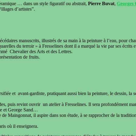
éramique … dans un style figuratif ou abstrait,
Pierre Buvat
,
Georges
llages d’artistes”.
écédaires manuscrits, illustrés de sa main à la peinture à l’eau, pour chan
quarelles du terroir » à Fresselines dont il a marqué la vie par ses écrits 
ommé Chevalier des Arts et des Lettres.
résentation de fruits.
iée et avant-gardiste, pratiquant aussi bien la peinture, le dessin, la scu
udes, puis revint ouvrir un atelier à Fresselines. Il sera profondément m
aine et George Sand…
 de Maingonnat, il aspire dans son étude, à se rapprocher de la traditio
ris où il enseignera.