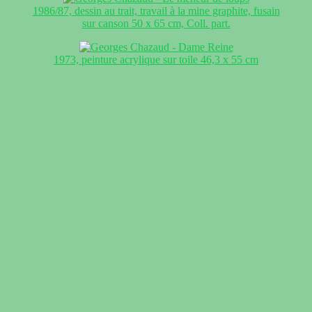
1986/87, dessin au trait, travail à la mine graphite, fusain
sur canson 50 x 65 cm, Coll. part.
1973, peinture acrylique sur toile 46,3 x 55 cm