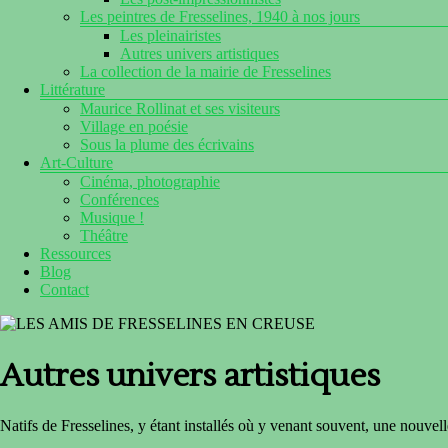
Les peintres de Fresselines, 1940 à nos jours
Les pleinairistes
Autres univers artistiques
La collection de la mairie de Fresselines
Littérature
Maurice Rollinat et ses visiteurs
Village en poésie
Sous la plume des écrivains
Art-Culture
Cinéma, photographie
Conférences
Musique !
Théâtre
Ressources
Blog
Contact
Autres univers artistiques
Natifs de Fresselines, y étant installés où y venant souvent, une nouvelle