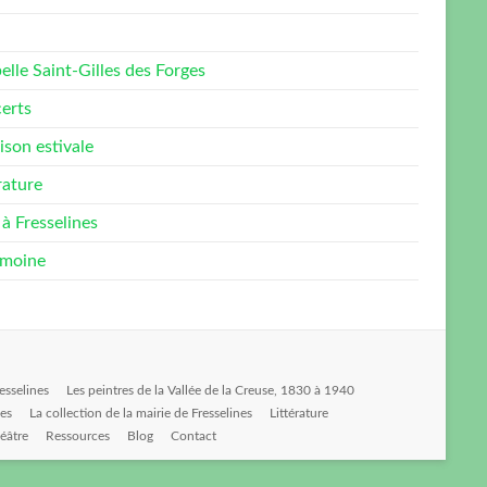
lle Saint-Gilles des Forges
erts
ison estivale
rature
à Fresselines
imoine
esselines
Les peintres de la Vallée de la Creuse, 1830 à 1940
ues
La collection de la mairie de Fresselines
Littérature
éâtre
Ressources
Blog
Contact