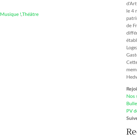
d'Art
le 4 
Musique !
,
Théâtre
patr
de Fr
diffé
établ
Logez
Gast
Cett
memb
Hedw
Rejo
Nos 
Bulle
PV d
Suiv
Re