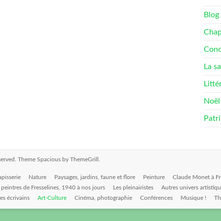
Blog
Chape
Conc
La sa
Litté
Noël 
Patr
reserved. Theme
Spacious
by ThemeGrill.
apisserie
Nature
Paysages, jardins, faune et flore
Peinture
Claude Monet à Fr
 peintres de Fresselines, 1940 à nos jours
Les pleinairistes
Autres univers artistiq
es écrivains
Art-Culture
Cinéma, photographie
Conférences
Musique !
Th