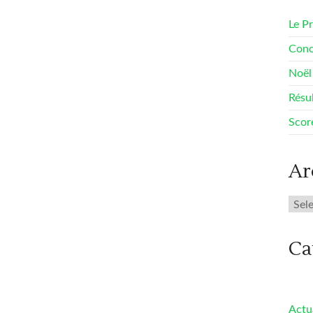
Le P
Conc
Noël 
Résu
Scor
Ar
Arch
Ca
Actu