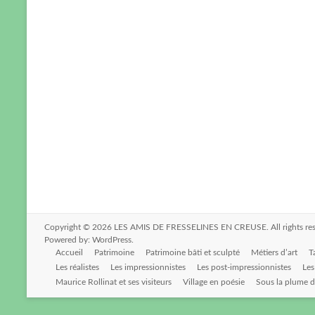
Copyright © 2026
LES AMIS DE FRESSELINES EN CREUSE
. All rights 
Powered by:
WordPress
.
Accueil
Patrimoine
Patrimoine bâti et sculpté
Métiers d’art
T
Les réalistes
Les impressionnistes
Les post-impressionnistes
Les
Maurice Rollinat et ses visiteurs
Village en poésie
Sous la plume d