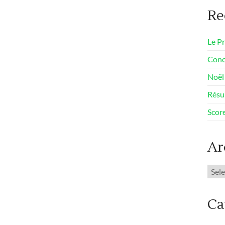
Re
Le Pr
Conc
Noël 
Résu
Scor
Ar
Arch
Ca