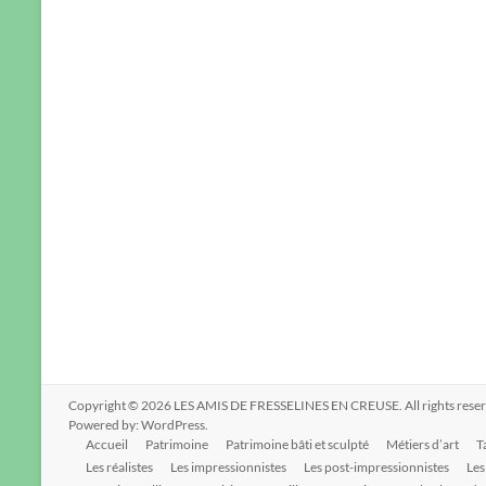
Copyright © 2026
LES AMIS DE FRESSELINES EN CREUSE
. All rights re
Powered by:
WordPress
.
Accueil
Patrimoine
Patrimoine bâti et sculpté
Métiers d’art
T
Les réalistes
Les impressionnistes
Les post-impressionnistes
Les