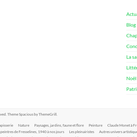
Actua
Blog
Chape
Conc
La sa
Litté
Noël 
Patr
served. Theme
Spacious
by ThemeGrill.
apisserie
Nature
Paysages, jardins, faune et flore
Peinture
Claude Monet à Fr
 peintres de Fresselines, 1940 à nos jours
Les pleinairistes
Autres univers artistiqu