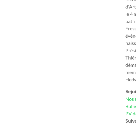
d'Art
le 4 
patri
Fress
évène
naiss
Prési
Thiér
déma
memb
Hedw
Rejo
Nos 
Bulle
PV d
Suiv