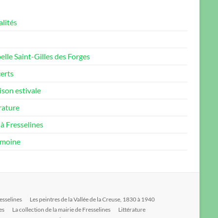
lités
lle Saint-Gilles des Forges
erts
ison estivale
rature
à Fresselines
imoine
esselines
Les peintres de la Vallée de la Creuse, 1830 à 1940
es
La collection de la mairie de Fresselines
Littérature