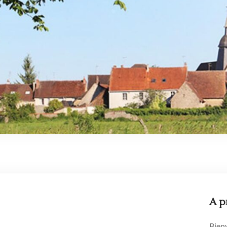
A p
Bienv